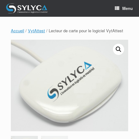
Skip
Menu
to
content
Accueil
/
VytAttest
/ Lecteur de carte pour le logiciel VytAttest