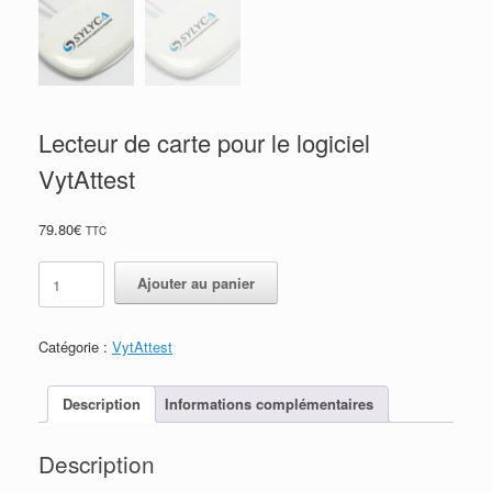
Lecteur de carte pour le logiciel
VytAttest
79.80
€
TTC
quantité
Ajouter au panier
de
Lecteur
de
Catégorie :
VytAttest
carte
pour
le
Description
Informations complémentaires
logiciel
VytAttest
Description